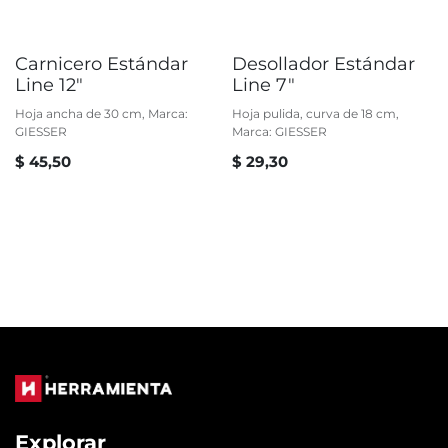
Carnicero Estándar
Desollador Estándar
Line 12"
Line 7"
Hoja ancha de 30 cm, Marca:
Hoja pulida, curva de 18 cm,
GIESSER
Marca: GIESSER
$
45,50
$
29,30
Explorar