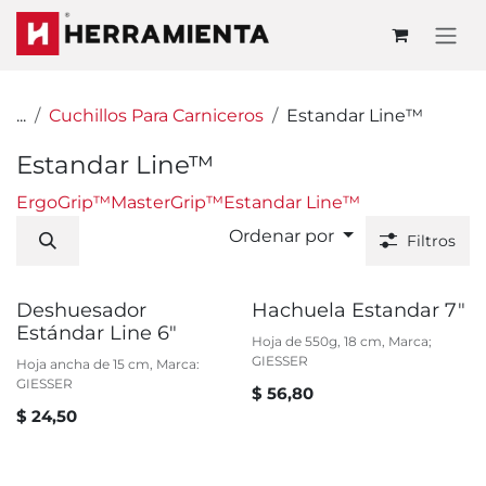
Ir al contenido
...
Cuchillos Para Carniceros
Estandar Line™
Estandar Line™
ErgoGrip™
MasterGrip™
Estandar Line™
Ordenar por
Filtros
Deshuesador
Hachuela Estandar 7"
Estándar Line 6"
Hoja de 550g, 18 cm, Marca;
GIESSER
Hoja ancha de 15 cm, Marca:
GIESSER
$
56,80
$
24,50