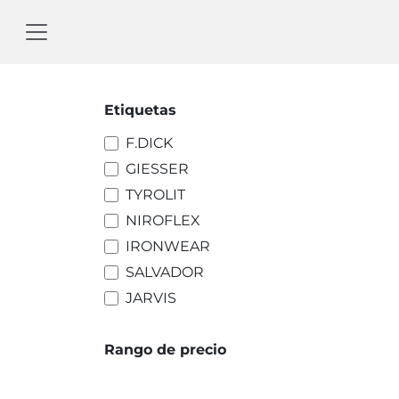
Ir al contenido
Etiquetas
F.DICK
GIESSER
TYROLIT
NIROFLEX
IRONWEAR
SALVADOR
JARVIS
Rango de precio