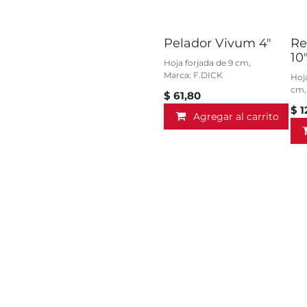
Pelador Vivum 4"
Re
10
Hoja forjada de 9 cm,
Marca: F.DICK
Hoj
cm,
$
61,80
$
1
Agregar al carrito