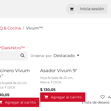
Inicia sesión
Q & Cocina
Vivum™
™
DarkNitro™
Destacado
Ordenar por:
cinero Vivum
Asador Vivum 9"
½"
Hoja forjada de 22 cm,
Marca: F.DICK
a forjada de 22 cm,
ca: F.DICK
$
130,05
30,05
Agregar al carrito
A
Agregar al carrito
Agregar a la lista de deseos
Agregar a la lista de deseos