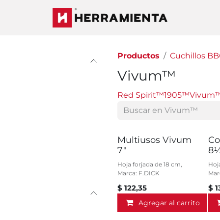
Productos
Cuchillos BB
Vivum™
Red Spirit™
1905™
Vivum
Multiusos Vivum
Co
7"
8
Hoja forjada de 18 cm,
Hoj
Marca: F.DICK
Mar
$
122,35
$
1
Agregar al carrito