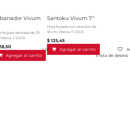
banador Vivum
Santoku Vivum 7"
"
Hoja forjada con alveolos de
18 cm, Marca: F.DICK
a forjada dentada de 25
 Marca: F.DICK
$
125,45
28,50
Agregar a la lista de deseos
Agregar al carrito
A
Agregar al carrito
Agregar a la lista de deseos