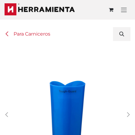
Ir al contenido
Para Carniceros