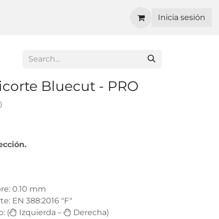
Inicia sesión
icorte Bluecut - PRO
)
ección.
bre: 0.10 mm
rte: EN 388:2016 "F"
: (
Izquierda –
Derecha)