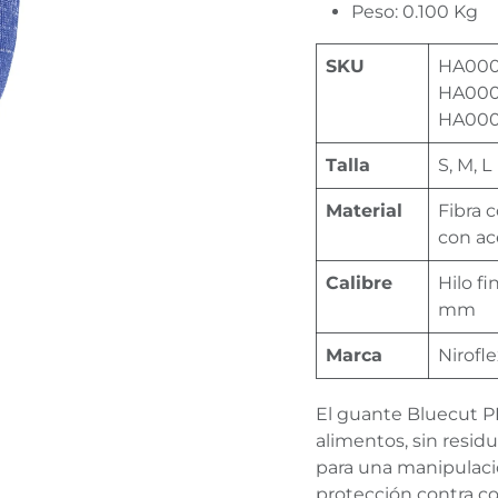
Peso: 0.100 Kg
SKU
HA000
HA00
HA000
Talla
S, M, L
Material
Fibra 
con ac
Calibre
Hilo fi
mm
Marca
Nirofl
El guante Bluecut P
alimentos, sin resid
para una manipulac
protección contra c