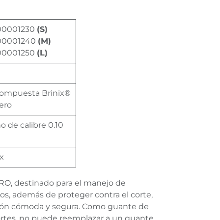
0001230
(S)
00001240
(M)
0001250
(L)
compuesta Brinix®
ero
no de calibre 0.10
ex
RO, destinado para el manejo de
uos, además de proteger contra el corte,
ión cómoda y segura. Como guante de
ortes, no puede reemplazar a un guante