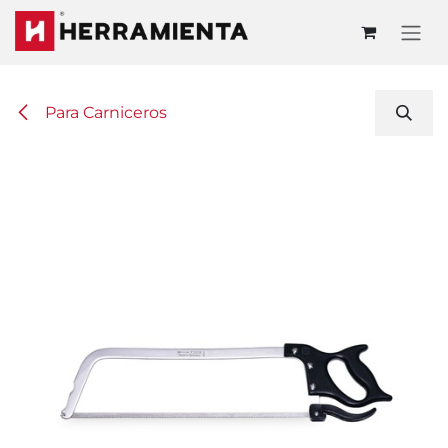
Ir al contenido
Para Carniceros