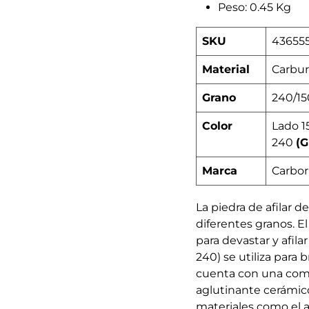
Peso: 0.45 Kg
SKU
43655
Material
Carburo
Grano
240/15
Color
Lado 
240
(G
Marca
Carbor
La piedra de afilar d
diferentes granos. El
para devastar y afila
240) se utiliza para 
cuenta con una comp
aglutinante cerámico
materiales como el a