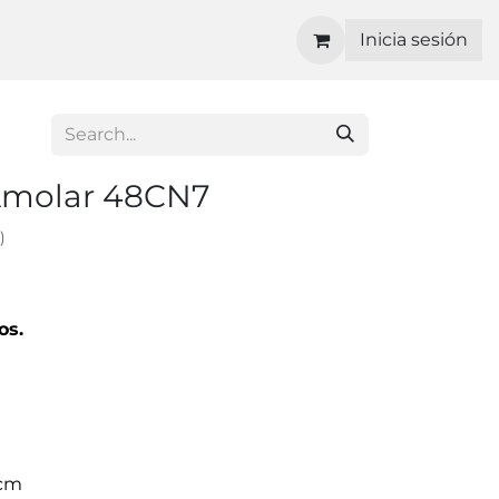
Inicia sesión
Amolar 48CN7
)
os.
 cm