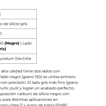
5
 de silicio gris
0
150
(Negro)
| Lado
ris)
undum Electrite
e alta calidad tiene dos lados con
 lado negro (grano 150) se utiliza primero
r con precisión. El lado gris más fino (grano
bruñir, pulir y lograr un acabado perfecto,
osición carburo de silicio negro con
 para distintas aplicaciones en
cero clase 11 y acero de hasta 55HRC,