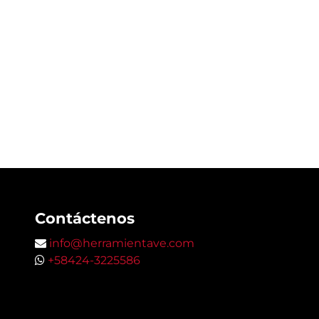
Contáctenos
info@herramientave.com
+58424-3225586